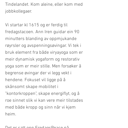
Tindelandet. Kom aleine, eller kom med 
jobbkollegaer.  
Vi startar kl 1615 og er ferdig til 
fredagstacoen. Ann Iren guidar ein 90 
minutters blanding av oppmjukande 
røyrsler og avspenningsøvingar. Vi tek i 
bruk element fra både viryayoga som er 
meir dynamisk yogaform og restorativ 
yoga som er meir stille. Men forsøker å 
begrense øvingar der vi legg vekt i 
hendene. Fokuset vil ligge på å 
skånsomt skape mobilitet i 
"kontorkroppen", skape energiflyt, og å 
roe sinnet slik vi kan vere meir tilstades 
med både kropp og sinn når vi kjem 
heim. 
Det er satt opp FredagsPeace på 