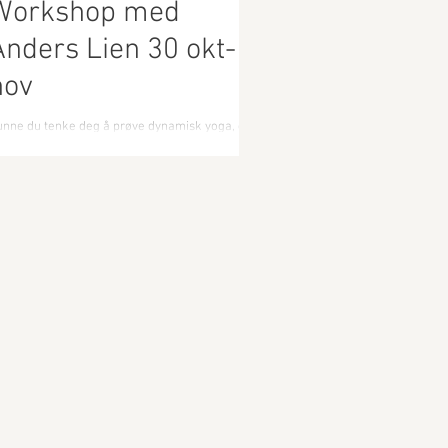
Workshop med
Anders Lien 30 okt-1
nov
nne du tenke deg å prøve dynamisk yoga, eller
rdjupe din yogapraksis? I månedskiftet okt-nov
r Tindelandet Pilates og Yoga besøk av...