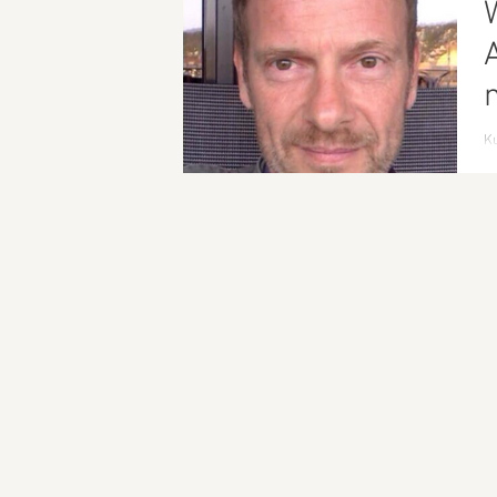
Ku
fo
få