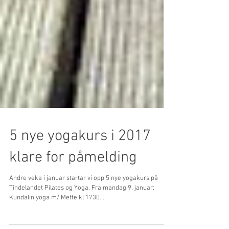
5 nye yogakurs i 2017
klare for påmelding
Andre veka i januar startar vi opp 5 nye yogakurs på
Tindelandet Pilates og Yoga. Fra mandag 9. januar: