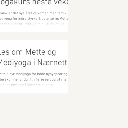
yogakurs neste veke
 ynskjer det nye året velkomen med fem kurs:
diyoga for indre styrke & balanse m/Mette Fra
ndag 4 jan kl 1900, 75 min, 10 veker, kr...
Les om Mette og
Mediyoga i Nærnett
tte tilbyr Mediyoga for både nybyrjarar og
derekomne. Er du litt interessert og vil vite
ir, les omtalen i Nærnett, eller ta...