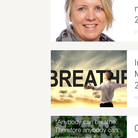
Vi
Ti
Ma
Ma
in
ig
Om