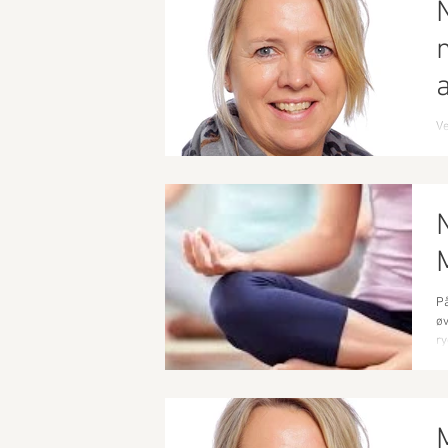
Ve
Pi
ku
På
øv
ry