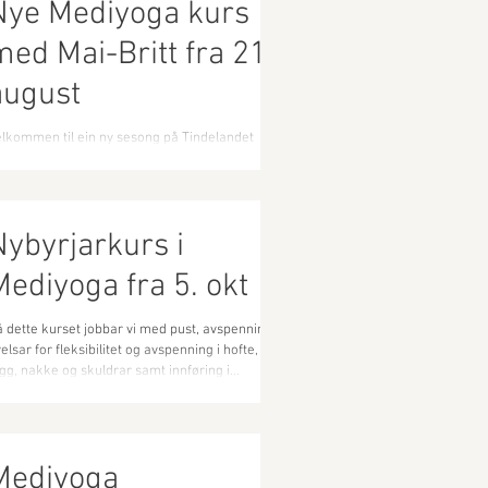
Nye Mediyoga kurs
med Mai-Britt fra 21.
august
lkommen til ein ny sesong på Tindelandet
lates & Yoga! Mai Britt starter to nye Mediyoga
rs mandag 21. aug: Kl 1730: Mediyoga ved...
Nybyrjarkurs i
Mediyoga fra 5. okt
 dette kurset jobbar vi med pust, avspenning,
elsar for fleksibilitet og avspenning i hofte,
gg, nakke og skuldrar samt innføring i...
Mediyoga