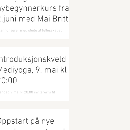
nybegynnerkurs fra
2.juni med Mai Britt
Aambakk
 annonserer med glede at fellesskapet
ndelandet Pilates og Yoga har fått selskap av
i-Britt Ambakk. Mai Britt er utdanna...
Introduksjonskveld
Mediyoga, 9. mai kl
20:00
ndag 9 mai kl 20.00 inviterer vi til
troduksjonskveld i Mediyoga! Her vil vi gå
jennom det grunnleggende i en Mediyogatime.
 du...
Oppstart på nye