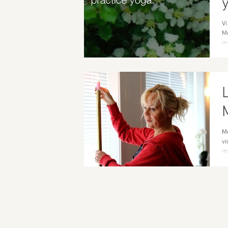
Vi
Me
ma
Me
vi
me