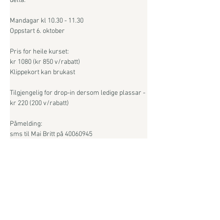
delta.
Mandagar kl 10.30 - 11.30
Oppstart 6. oktober
Pris for heile kurset:
kr 1080 (kr 850 v/rabatt)
Klippekort kan brukast
Tilgjengelig for drop-in dersom ledige plassar - 
kr 220 (200 v/rabatt)
Påmelding:
sms til Mai Britt på 40060945
Varmt velkommen! 🌸
Instruktør