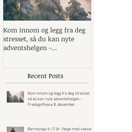
Kom innom og legg fra deg
Barneyoga 6-1
stresset, så du kan nyte
med vaksen -
adventshelgen -
FredagsPeace 8. desember
Recent Posts
Kom innom og legg fra deg stresset,
så du kan nyte adventshelgen -
FredagsPeace 8. desember
Barneyoga 6-12 år i følge med vaksen