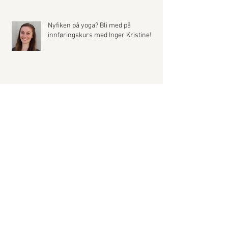
Nyfiken på yoga? Bli med på
innføringskurs med Inger Kristine!
Nye kurs i Viryayoga med Ann Iren fra
tirsdag 5. sept
Archive
desember 2017
(1)
1 post
oktober 2017
(3)
3 posts
september 2017
(1)
1 post
august 2017
(7)
7 posts
mars 2017
(1)
1 post